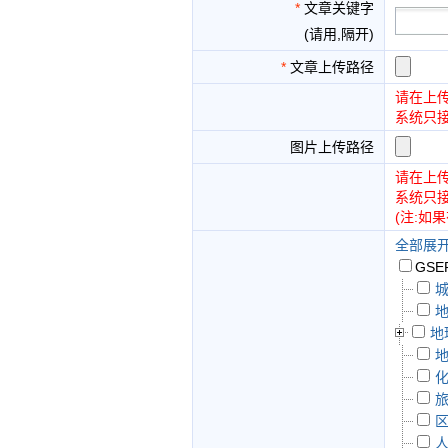
*
文章关键字
(请用,隔开)
*
文章上传路径
请在上
系统只接收
图片上传路径
请在上
系统只接收
(注:如
全部展
GSE
地